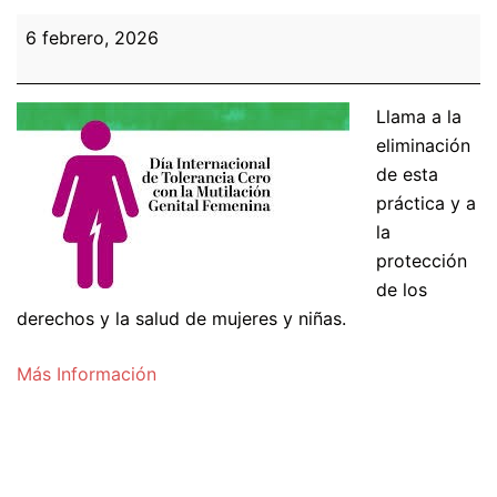
Día
6 febrero, 2026
Internacional
de
Tolerancia
Llama a la
Cero
eliminación
con
de esta
la
práctica y a
Mutilación
la
Genital
protección
Femenina
de los
derechos y la salud de mujeres y niñas.
Más Información